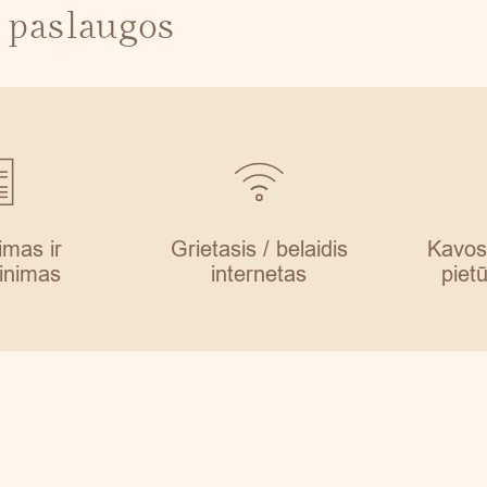
 paslaugos
imas ir
Grietasis / belaidis
Kavos
inimas
internetas
piet