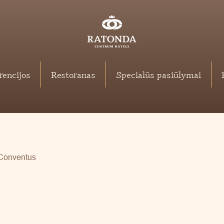
rencijos
Restoranas
Specialūs pasiūlymai
Conventus