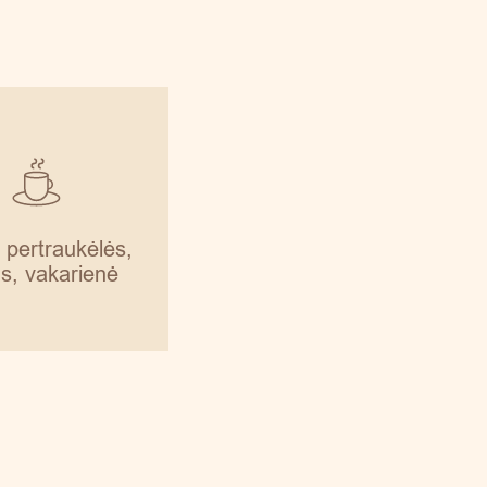
 pertraukėlės,
ūs, vakarienė