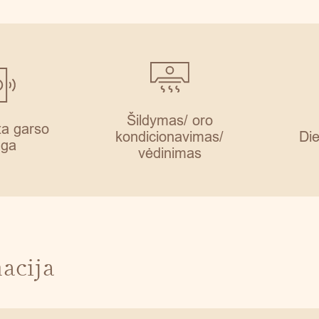
Šildymas/ oro
ta garso
kondicionavimas/
Di
nga
vėdinimas
acija