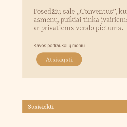
Posėdžių salė „Conventus”, kur
asmenų, puikiai tinka įvairie
ar privatiems verslo pietums.
Kavos pertraukėlių meniu
Atsisiųsti
Susisiekti