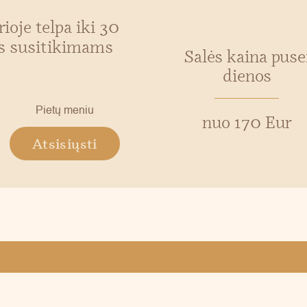
ioje telpa iki 30
ms susitikimams
Salės kaina puse
dienos
Pietų meniu
nuo 170 Eur
Atsisiųsti