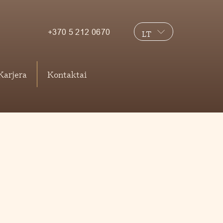
+370 5 212 0670
LT
EN
Karjera
Kontaktai