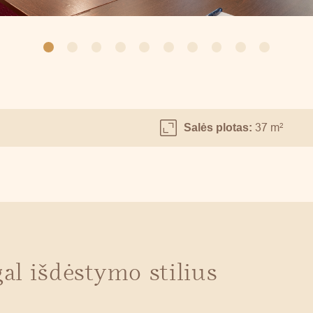
37 m
2
Salės plotas:
gal išdėstymo stilius